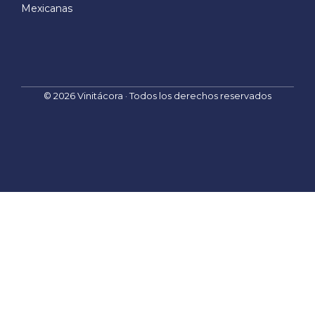
E
Mexicanas
m
a
i
l
© 2026 Vinitácora · Todos los derechos reservados