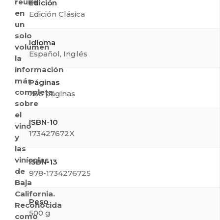
reúne
Edición
en
Edición Clásica
un
solo
Idioma
volumen
Español, Inglés
la
información
más
Páginas
completa
256 páginas
sobre
el
ISBN-10
vino
173427672X
y
las
vinícolas
ISBN-13
de
978-1734276725
Baja
California.
Peso
Reconocida
500 g
como