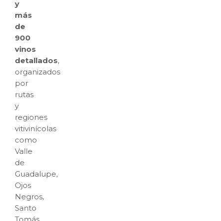
y
más
de
900
vinos
detallados
,
organizados
por
rutas
y
regiones
vitivinícolas
como
Valle
de
Guadalupe,
Ojos
Negros,
Santo
Tomás,