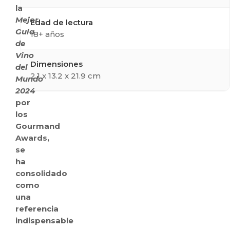
la
Mejor
Edad de lectura
Guía
18+ años
de
Vino
Dimensiones
del
2.1 x 13.2 x 21.9 cm
Mundo
2024
por
los
Gourmand
Awards,
se
ha
consolidado
como
una
referencia
indispensable