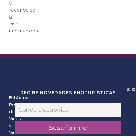
y
reconocida
a
nivel
internacional.
SÍ
RECIBE NOVEDADES ENOTURÍSTICAS
Bitácora
E
Personal
E
m
m
de
a
a
Vinos
i
i
l
y
Suscribirme
l
*
Vinícolas
*