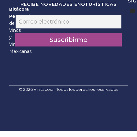
SÍ
RECIBE NOVEDADES ENOTURÍSTICAS
Bitácora
E
Personal
E
m
m
de
a
a
Vinos
i
i
l
y
Suscribirme
l
*
Vinícolas
*
*
Mexicanas
© 2026 Vinitácora · Todos los derechos reservados