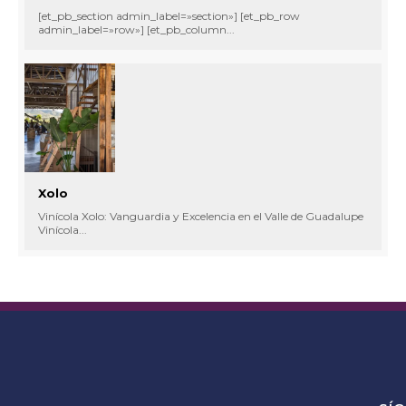
[et_pb_section admin_label=»section»] [et_pb_row
admin_label=»row»] [et_pb_column...
Xolo
Vinícola Xolo: Vanguardia y Excelencia en el Valle de Guadalupe
Vinícola...