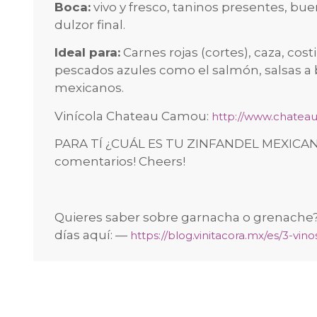
Boca:
vivo y fresco, taninos presentes, bue
dulzor final.
Ideal para:
Carnes rojas (cortes), caza, cost
pescados azules como el salmón, salsas a 
mexicanos.
Vinícola Chateau Camou:
http://www.chatea
PARA TÍ ¿CUÁL ES TU ZINFANDEL MEXICANO
comentarios! Cheers!
Quieres saber sobre garnacha o grenache?
días aquí: —
https://blog.vinitacora.mx/es/3-v