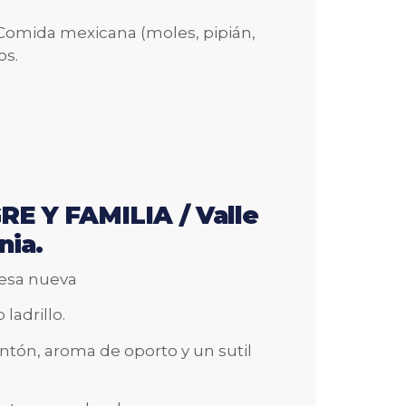
, Comida mexicana (moles, pipián,
os.
E Y FAMILIA / Valle
nia.
cesa nueva
ladrillo.
entón, aroma de oporto y un sutil