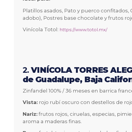
Platillos asados, Pato y puerco confitados
adobo), Postres base chocolate y frutos roj
Vinícola Totol:
https://www.totol.mx/
2.
VINÍCOLA TORRES ALEGR
de Guadalupe, Baja Califor
Zinfandel 100% / 36 meses en barrica fran
Vista:
rojo rubí oscuro con destellos de rojo 
Nariz:
frutos rojos, ciruelas, especias, pimi
aroma a maderas finas.