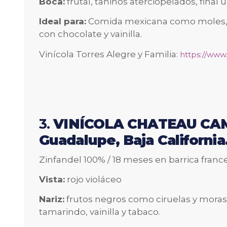
Boca:
frutal, taninos aterciopelados, final
Ideal para:
Comida mexicana como moles, a
con chocolate y vainilla.
Vinícola Torres Alegre y Familia:
https://www
3.
VINÍCOLA CHATEAU CAMO
Guadalupe, Baja California
Zinfandel 100% / 18 meses en barrica fran
Vista:
rojo violáceo
Nariz:
frutos negros como ciruelas y moras,
tamarindo, vainilla y tabaco.