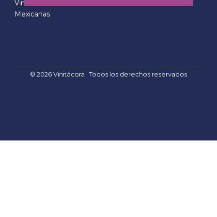
Vinícolas
*
E
Mexicanas
m
a
i
l
© 2026 Vinitácora · Todos los derechos reservados