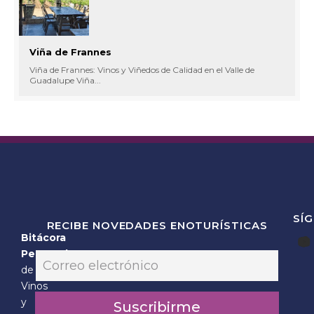
Viña de Frannes
Viña de Frannes: Vinos y Viñedos de Calidad en el Valle de
Guadalupe Viña...
SÍ
RECIBE NOVEDADES ENOTURÍSTICAS
Bitácora
*
Personal
E
E
m
de
m
a
Vinos
a
i
i
y
Suscribirme
l
l