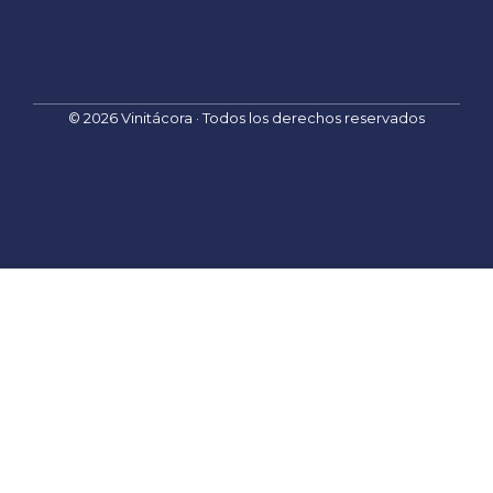
a
i
l
© 2026 Vinitácora · Todos los derechos reservados