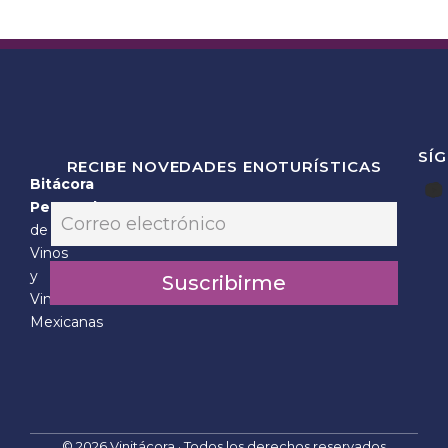
SÍ
RECIBE NOVEDADES ENOTURÍSTICAS
Bitácora
E
Personal
E
m
m
de
a
a
Vinos
i
i
l
y
Suscribirme
l
E
Vinícolas
*
m
Mexicanas
a
i
l
*
© 2026 Vinitácora · Todos los derechos reservados