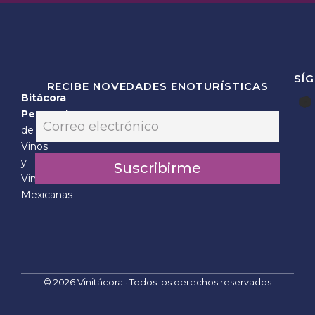
SÍ
RECIBE NOVEDADES ENOTURÍSTICAS
Bitácora
E
Personal
E
m
m
de
a
a
Vinos
i
i
l
y
Suscribirme
l
E
Vinícolas
*
m
Mexicanas
a
i
l
*
© 2026 Vinitácora · Todos los derechos reservados