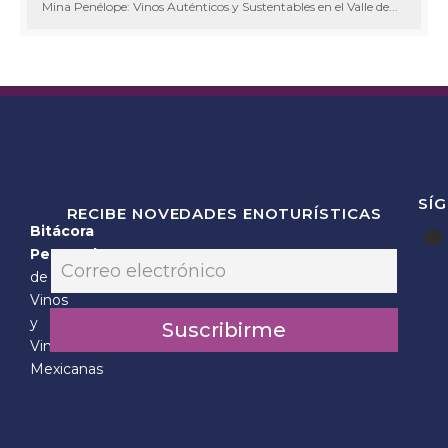
Mina Penélope: Vinos Auténticos y Sustentables en el Valle de...
SÍ
RECIBE NOVEDADES ENOTURÍSTICAS
Bitácora
E
Personal
E
m
m
de
a
a
Vinos
i
i
l
y
Suscribirme
l
E
Vinícolas
*
m
Mexicanas
a
i
l
*