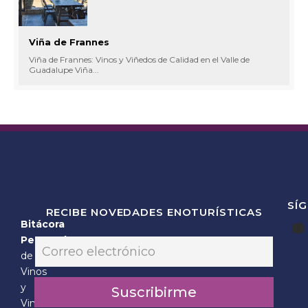
Viña de Frannes
Viña de Frannes: Vinos y Viñedos de Calidad en el Valle de
Guadalupe Viña...
SÍ
RECIBE NOVEDADES ENOTURÍSTICAS
Bitácora
E
Personal
E
m
m
de
a
a
Vinos
i
i
l
y
Suscribirme
l
*
Vinícolas
*