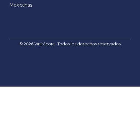
E
Mexicanas
m
a
i
l
© 2026 Vinitácora · Todos los derechos reservados