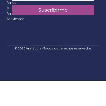
a
Vinos
i
i
l
y
Suscribirme
l
E
Vinícolas
*
m
Mexicanas
a
i
l
*
© 2026 Vinitácora · Todos los derechos reservados