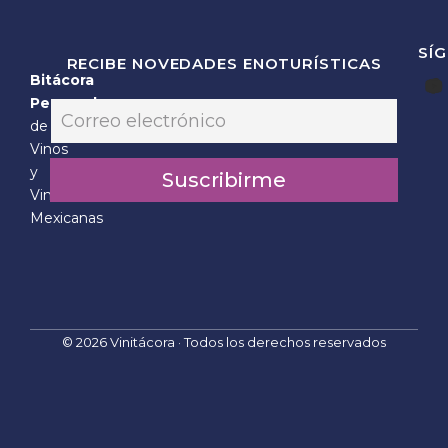
SÍ
RECIBE NOVEDADES ENOTURÍSTICAS
Bitácora
E
Personal
E
m
m
de
a
a
Vinos
i
i
l
y
Suscribirme
l
*
Vinícolas
*
E
Mexicanas
m
a
i
l
© 2026 Vinitácora · Todos los derechos reservados